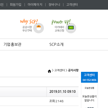
그인
│
회원가입
│
마이페이지
│
장바구니
│
고객센터
기업홍보관
SCP소개
> 고객센터 >
공지사항
오늘본상품
2019.01.10 09:10
오늘본상품이
없습니다.
조회:2148