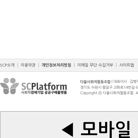
SCP소개
│
이용약관
│
개인정보처리방침
│
이메일 무단 수집거부
│
사이트맵
| 대표이사 : 김병
다울사회적협동조합
경기도 수원시 팔달구 고화로14번길 6 (매산로3가
Copyright ⓒ 다울사회적협동조합. All r