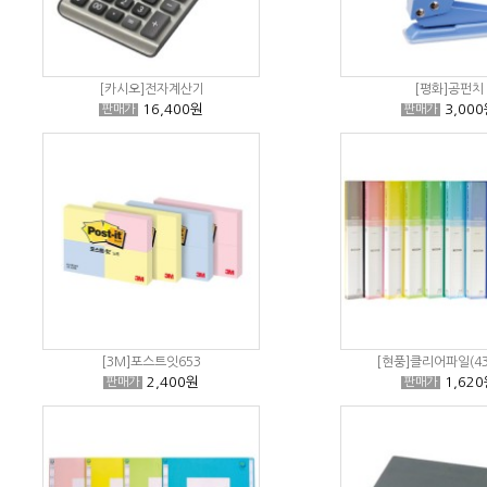
[카시오]전자계산기
[평화]공펀치
16,400원
3,000
판매가
판매가
[3M]포스트잇653
[현풍]클리어파일(434
2,400원
1,620
판매가
판매가