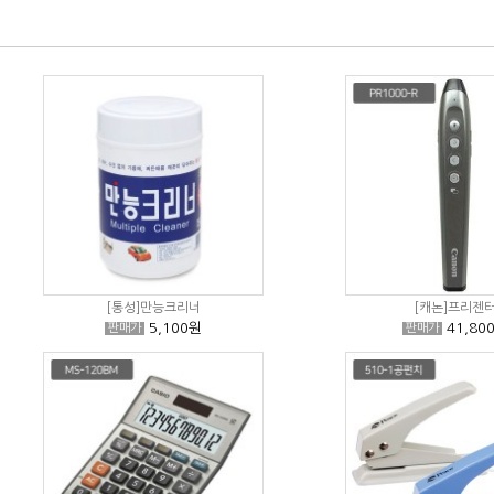
[통성]만능크리너
[캐논]프리젠
5,100원
41,80
판매가
판매가