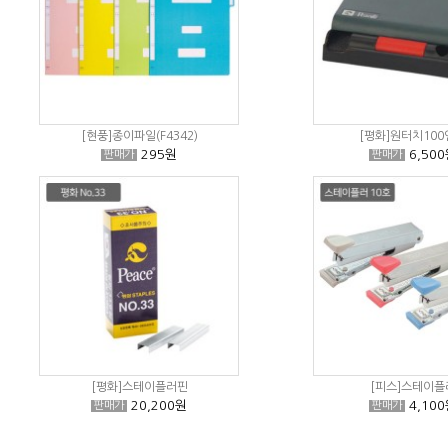
[현풍]종이파일(F4342)
[평화]원터치10
295원
6,500
판매가
판매가
[평화]스테이플러핀
[피스]스테이플
20,200원
4,100
판매가
판매가