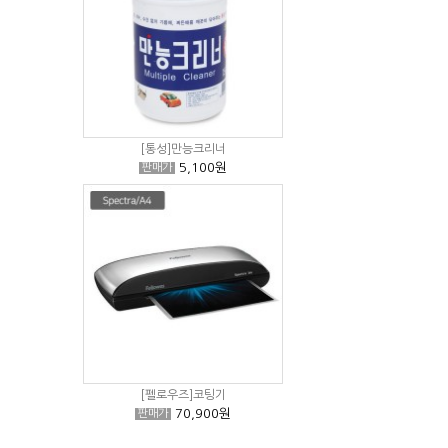
[통성]만능크리너
5,100원
판매가
[펠로우즈]코팅기
70,900원
판매가