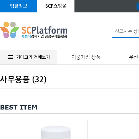
입찰정보
SCP쇼핑몰
이중가점 상품
우선
사무용품 (32)