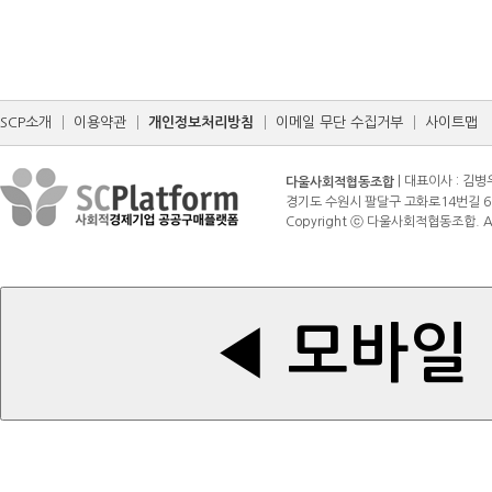
SCP소개
│
이용약관
│
개인정보처리방침
│
이메일 무단 수집거부
│
사이트맵
| 대표이사 : 김병
다울사회적협동조합
경기도 수원시 팔달구 고화로14번길 6 (매산로3가
Copyright ⓒ 다울사회적협동조합. All r