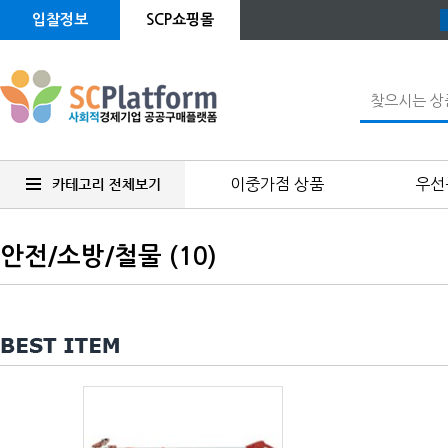
입찰정보
SCP쇼핑몰
이중가점 상품
우선
안전/소방/철물 (10)