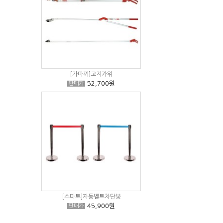
[가마끼]고지가위
52,700원
판매가
[스마토]자동벨트차단봉
45,900원
판매가