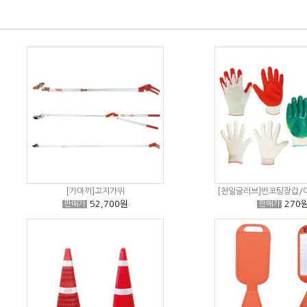
[가마끼]고지가위
[천일글러브]반코팅장갑/
52,700원
270
판매가
판매가