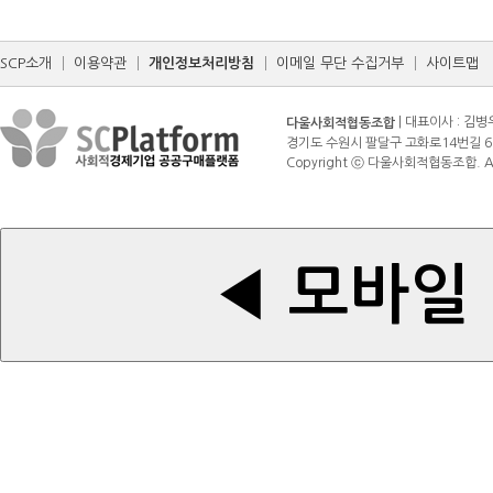
SCP소개
│
이용약관
│
개인정보처리방침
│
이메일 무단 수집거부
│
사이트맵
| 대표이사 : 김병
다울사회적협동조합
경기도 수원시 팔달구 고화로14번길 6 (매산로3가
Copyright ⓒ 다울사회적협동조합. All r