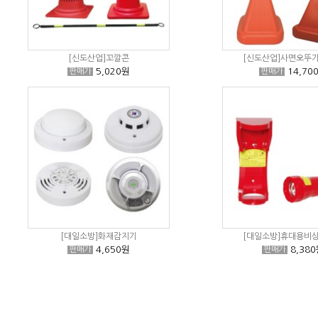
[신도산업]꼬깔콘
[신도산업]사면오뚜
5,020원
14,70
판매가
판매가
[대일소방]화재감지기
[대일소방]휴대용비
4,650원
8,380
판매가
판매가