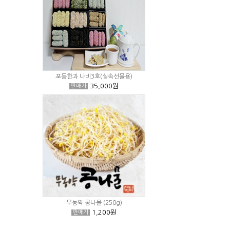
포동한과 나비3호(실속선물용)
35,000원
판매가
무농약 콩나물 (250g)
1,200원
판매가