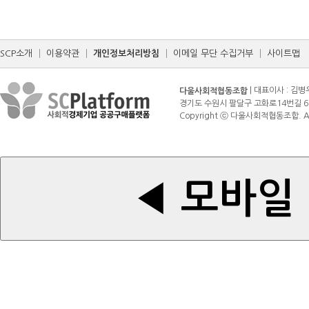
SCP소개
│
이용약관
│
개인정보처리방침
│
이메일 무단 수집거부
│
사이트맵
| 대표이사 : 김병
다울사회적협동조합
경기도 수원시 팔달구 고화로14번길 6 (매산로3가
Copyright ⓒ 다울사회적협동조합. All r