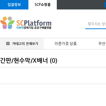
입찰정보
SCP쇼핑몰
이중가점 상품
우선
간판/현수막/X배너 (0)