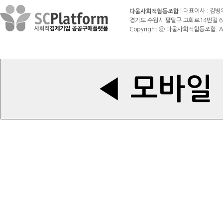
| 대표이사 : 김병
다울사회적협동조합
경기도 수원시 팔달구 고화로14번길 6 (매산로3가
Copyright ⓒ 다울사회적협동조합. All r