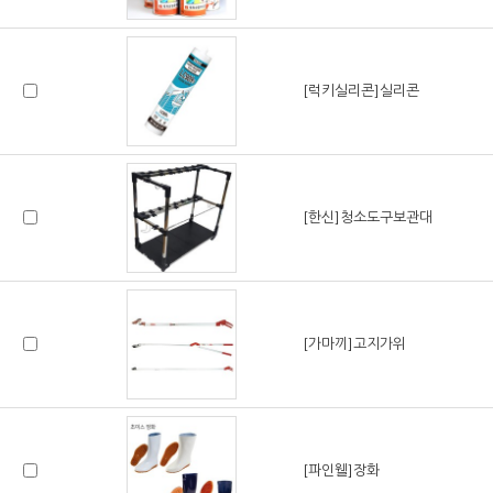
[럭키실리콘]실리콘
[한신]청소도구보관대
[가마끼]고지가위
[파인웰]장화