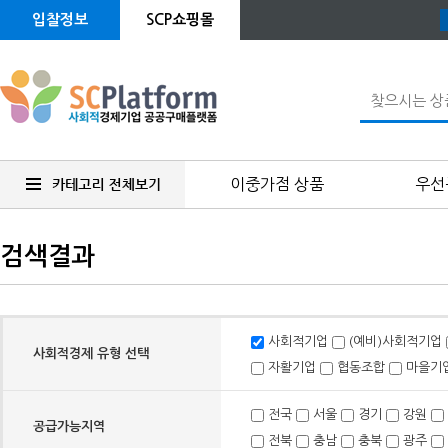
입찰정보
SCP쇼핑몰
이중가점 상품
우선
검색결과
사회적기업
(예비)사회적기업
사회적경제 유형 선택
자활기업
협동조합
마을기
전국
서울
경기
강원
공급가능지역
전북
충남
충북
광주