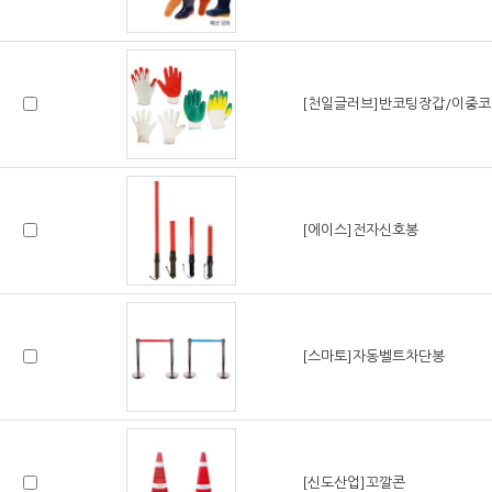
[천일글러브]반코팅장갑/이중
[에이스]전자신호봉
[스마토]자동벨트차단봉
[신도산업]꼬깔콘