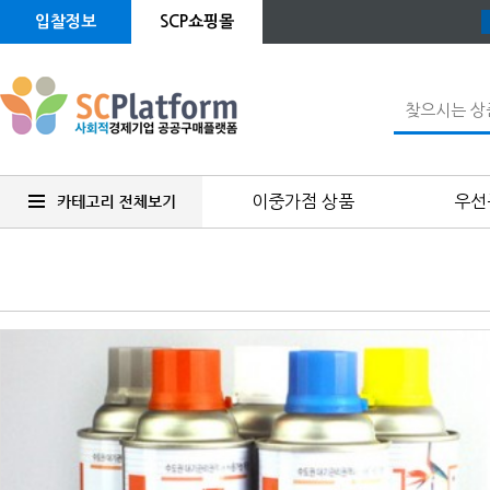
입찰정보
SCP쇼핑몰
이중가점 상품
우선