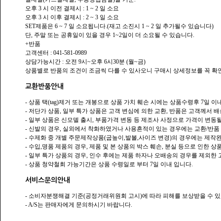
오후 3 시 이전 결제시 : 1 ~ 2 일 소요
오후 3 시 이후 결제시 : 2 ~ 3 일 소요
SET제품은 6 ~ 7 일 소요됩니다.(재고 소진시 1 ~ 2 일 추가될수 있습니다)
단, 주말 또는 공휴일이 있을 경우 1~2일이 더 소요될 수 있습니다.
+반품
고객센터 : 041-581-0989
상담가능시간 : 오전 9시~오후 6시30분 (월~금)
상품별로 반품의 조건이 조금씩 다를 수 있사오니 구매시 상세정보를 꼭 확
교환반품안내
- 상품 택(tag)제거 또는 개봉으로 상품 가치 훼손 시에는 상품수령후 7일 
- 저단가 상품, 일부 특가 상품은 고객 변심에 의한 교환, 반품은 고객께서
- 일부 상품은 신모델 출시, 부품가격 변동 등 제조사 사정으로 가격이 변동될
- 신발의 경우, 실외에서 착화하였거나 사용흔적이 있는 경우에는 교환/반품
- 수제화 중 개별 주문제작상품(굽높이,발볼,사이즈 변경)의 경우에는 제작
- 수입,명품 제품의 경우, 제품 및 본 상품의 박스 훼손, 분실 등으로 인한 상
- 일부 특가 상품의 경우, 인수 후에는 제품 하자나 오배송의 경우를 제외
- 상품 청약철회 가능기간은 상품 수령일로 부터 7일 이내 입니다.
서비스문의안내
- 소비자분쟁해결 기준(공정거래위원회 고시)에 따라 피해를 보상받을 수 있
- A/S는 판매자에게 문의하시기 바랍니다.