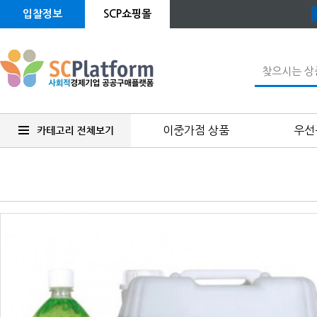
입찰정보
SCP쇼핑몰
이중가점 상품
우선