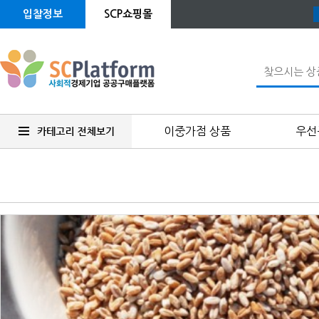
입찰정보
SCP쇼핑몰
이중가점 상품
우선