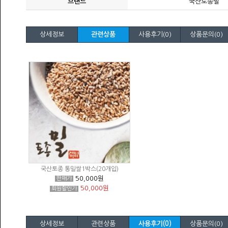
브랜드
국산토종밀
상세정보
관련상품
사용후기(0)
상품문의(0)
국산토종 통밀쌀1박스(20개입)
50,000원
판매가
50,000원
회원할인가
상세정보
관련상품
사용후기(0)
상품문의(0)