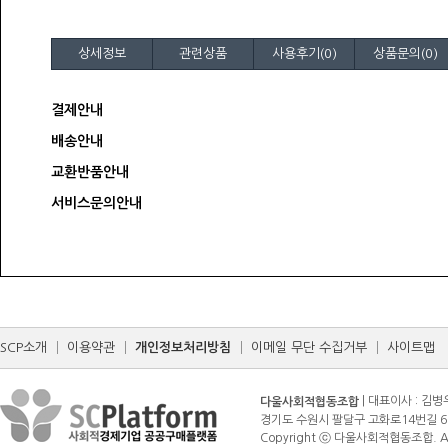
상세정보
관련상품
사용후기(0)
상품문의(0)
결제안내
배송안내
교환반품안내
서비스문의안내
SCP소개
│
이용약관
│
개인정보처리방침
│
이메일 무단 수집거부
│
사이트맵
| 대표이사 : 김병
다울사회적협동조합
경기도 수원시 팔달구 고화로14번길 6 (매산로3가
Copyright ⓒ 다울사회적협동조합. All r