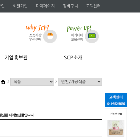
그인
│
회원가입
│
마이페이지
│
장바구니
│
고객센터
기업홍보관
SCP소개
>
>
오늘본상품
 생산한 지역농산물입니다.