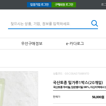
로
우선구매정보
e-카다로그
상품코드 : G5C08AD786B97D
국산토종 밀가루1박스(20개입)
국산토종 우리밀, 앉은뱅이밀 100%, 아산지역에서
56,000원
판매가